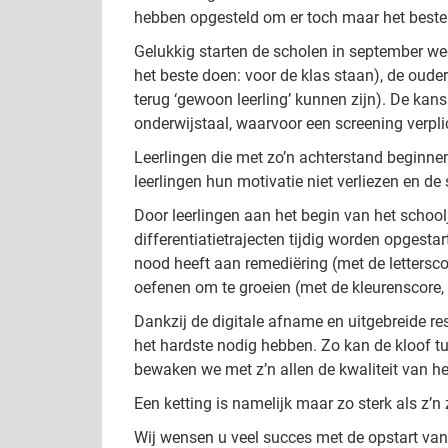
hebben opgesteld om er toch maar het beste v
Gelukkig starten de scholen in september we
het beste doen: voor de klas staan), de oude
terug ‘gewoon leerling’ kunnen zijn). De kans
onderwijstaal, waarvoor een screening verpli
Leerlingen die met zo’n achterstand beginnen,
leerlingen hun motivatie niet verliezen en de
Door leerlingen aan het begin van het schoo
differentiatietrajecten tijdig worden opgestar
nood heeft aan remediëring (met de letterscor
oefenen om te groeien (met de kleurenscore,
Dankzij de digitale afname en uitgebreide r
het hardste nodig hebben. Zo kan de kloof tu
bewaken we met z’n allen de kwaliteit van h
Een ketting is namelijk maar zo sterk als z’n
Wij wensen u veel succes met de opstart van 