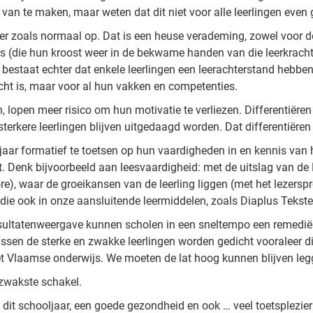
an te maken, maar weten dat dit niet voor alle leerlingen even g
er zoals normaal op. Dat is een heuse verademing, zowel voor de
rs (die hun kroost weer in de bekwame handen van die leerkracht
 bestaat echter dat enkele leerlingen een leerachterstand hebben
cht is, maar voor al hun vakken en competenties.
 lopen meer risico om hun motivatie te verliezen. Differentiëren
 sterkere leerlingen blijven uitgedaagd worden. Dat differentiër
ljaar formatief te toetsen op hun vaardigheden in en kennis va
t. Denk bijvoorbeeld aan leesvaardigheid: met de uitslag van de Di
e), waar de groeikansen van de leerling liggen (met het lezerspr
 die ook in onze aansluitende leermiddelen, zoals Diaplus Teks
esultatenweergave kunnen scholen in een sneltempo een remediër
ssen de sterke en zwakke leerlingen worden gedicht vooraleer die
et Vlaamse onderwijs. We moeten de lat hoog kunnen blijven legg
 zwakste schakel.
dit schooljaar, een goede gezondheid en ook … veel toetsplezier